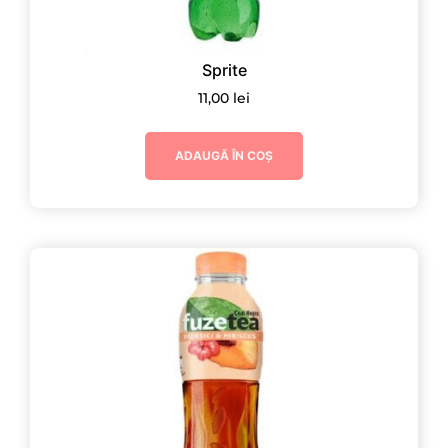
Sprite
11,00
lei
ADAUGĂ ÎN COȘ