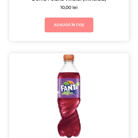
10,00
lei
ADAUGĂ ÎN COȘ