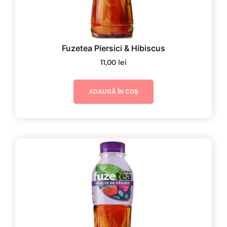
Fuzetea Piersici & Hibiscus
11,00
lei
ADAUGĂ ÎN COȘ