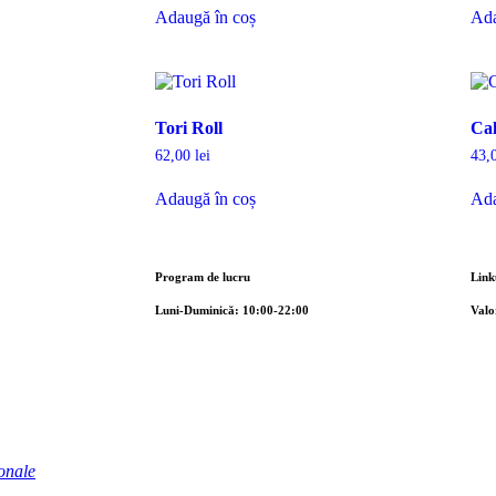
Adaugă în coș
Ada
Tori Roll
Cal
62,00
lei
43,
Adaugă în coș
Ada
Program de lucru
Link
Luni-Duminică: 10:00-22:00
Valo
ionale