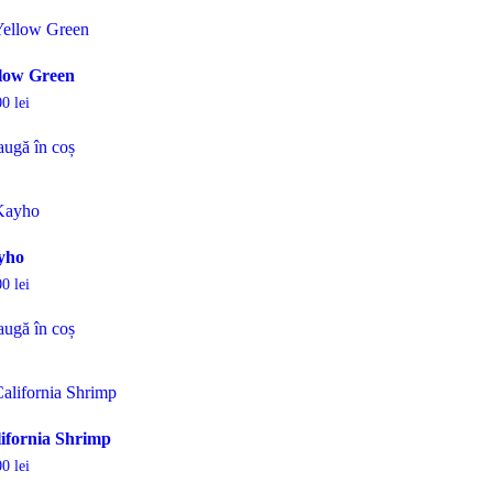
low Green
00
lei
ugă în coș
yho
00
lei
ugă în coș
ifornia Shrimp
00
lei