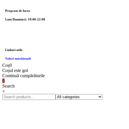
Program de lucru
Luni-Duminică: 10:00-22:00
Linkuri utile
Valori nutriționale
Coș
0
Coșul este gol
Continuă cumpărăturile
0
Search
×